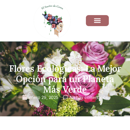
Uncategorized
Flores Ecológicas: La Mejor
Opción para un Planeta
Más Verde
enero 29, 2025
No hay comentarios